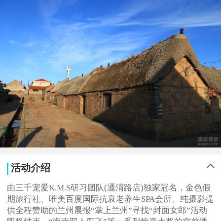
活动介绍
由三千宠爱K.M.S研习团队(通渭路店)独家冠名，金色假
期旅行社、唯美百度国际抗衰老养生SPA会所、纯摄影提
供全程赞助的兰州晨报“掌上兰州”寻找“封面女郎”活动